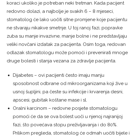
koraci ukoliko je potreban neki tretman. Kada pacijent
redovno dolazi, a najbolje je svakih 6 – 8 mjeseci,
stomatolog će lako uočiti sitne promjene koje pacijentu
ne stvaraju nikakve smetnje. U toj ranoj fazi, popravke
zuba su manje invazivne, manje bolne i ne predstavljaju
veliki novčani izdatak za pacijenta.
Osim toga, redovan
odlazak stomatologu može pomoći i prevenirati mnoge
druge bolesti i stanja vezana za zdravlje pacijenta.
Dijabetes – ovi pacijenti često imaju manju
sposobnost odbrane od mikroorganizama koji žive u
usnoj šupljini, pa česte su infekcije i krvarenja desni,
apscesi, gubitak koštane mase i sl.
Oralni karcinom – redovne posjete stomatologu
pomoći će da se ova bolest uoči u njenoj najranijoj
fazi, što povećava stopu preživljavanja i do 80%.
Prilikom pregleda, stomatolog će odmah uočiti bijele i