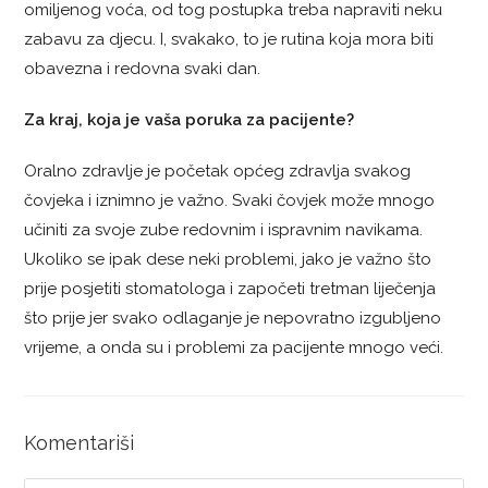
omiljenog voća, od tog postupka treba napraviti neku
zabavu za djecu. I, svakako, to je rutina koja mora biti
obavezna i redovna svaki dan.
Za kraj, koja je vaša poruka za pacijente?
Oralno zdravlje je početak općeg zdravlja svakog
čovjeka i iznimno je važno. Svaki čovjek može mnogo
učiniti za svoje zube redovnim i ispravnim navikama.
Ukoliko se ipak dese neki problemi, jako je važno što
prije posjetiti stomatologa i započeti tretman liječenja
što prije jer svako odlaganje je nepovratno izgubljeno
vrijeme, a onda su i problemi za pacijente mnogo veći.
Komentariši