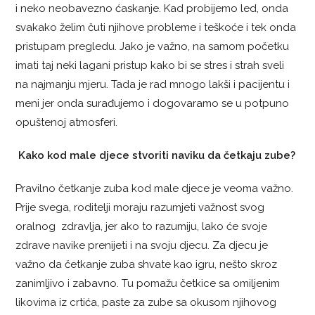
i neko neobavezno ćaskanje. Kad probijemo led, onda
svakako želim čuti njihove probleme i teškoće i tek onda
pristupam pregledu. Jako je važno, na samom početku
imati taj neki lagani pristup kako bi se stres i strah sveli
na najmanju mjeru. Tada je rad mnogo lakši i pacijentu i
meni jer onda surađujemo i dogovaramo se u potpuno
opuštenoj atmosferi.
Kako kod male djece stvoriti naviku da četkaju zube?
Pravilno četkanje zuba kod male djece je veoma važno.
Prije svega, roditelji moraju razumjeti važnost svog
oralnog zdravlja, jer ako to razumiju, lako će svoje
zdrave navike prenijeti i na svoju djecu. Za djecu je
važno da četkanje zuba shvate kao igru, nešto skroz
zanimljivo i zabavno. Tu pomažu četkice sa omiljenim
likovima iz crtića, paste za zube sa okusom njihovog