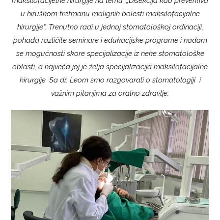
maksilofacijelne hirurgije na temu: „Disekcija kao preventiva
u hiruškom tretmanu malignih bolesti maksilofacijalne
hirurgije“. Trenutno radi u jednoj stomatološkoj ordinaciji,
pohađa različite seminare i edukacijske programe i nadam
se mogućnosti skore specijalizacije iz neke stomatološke
oblasti, a najveća joj je želja specijalizacija maksilofacijalne
hirurgije. Sa dr. Leom smo razgovarali o stomatologiji i
važnim pitanjima za oralno zdravlje.