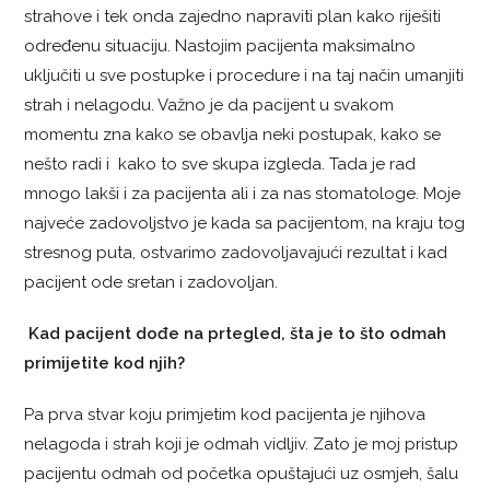
strahove i tek onda zajedno napraviti plan kako riješiti
određenu situaciju. Nastojim pacijenta maksimalno
uključiti u sve postupke i procedure i na taj način umanjiti
strah i nelagodu. Važno je da pacijent u svakom
momentu zna kako se obavlja neki postupak, kako se
nešto radi i kako to sve skupa izgleda. Tada je rad
mnogo lakši i za pacijenta ali i za nas stomatologe. Moje
najveće zadovoljstvo je kada sa pacijentom, na kraju tog
stresnog puta, ostvarimo zadovoljavajući rezultat i kad
pacijent ode sretan i zadovoljan.
Kad pacijent dođe na prtegled, šta je to što odmah
primijetite kod njih?
Pa prva stvar koju primjetim kod pacijenta je njihova
nelagoda i strah koji je odmah vidljiv. Zato je moj pristup
pacijentu odmah od početka opuštajući uz osmjeh, šalu