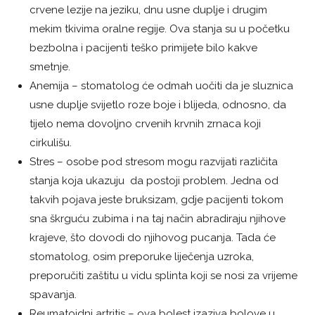
crvene lezije na jeziku, dnu usne duplje i drugim
mekim tkivima oralne regije. Ova stanja su u početku
bezbolna i pacijenti teško primijete bilo kakve
smetnje.
Anemija – stomatolog će odmah uočiti da je sluznica
usne duplje svijetlo roze boje i blijeda, odnosno, da
tijelo nema dovoljno crvenih krvnih zrnaca koji
cirkulišu.
Stres – osobe pod stresom mogu razvijati različita
stanja koja ukazuju da postoji problem. Jedna od
takvih pojava jeste bruksizam, gdje pacijenti tokom
sna škrguću zubima i na taj način abradiraju njihove
krajeve, što dovodi do njihovog pucanja. Tada će
stomatolog, osim preporuke liječenja uzroka,
preporučiti zaštitu u vidu splinta koji se nosi za vrijeme
spavanja.
Reumatoidni artritis – ova bolest izaziva bolove u