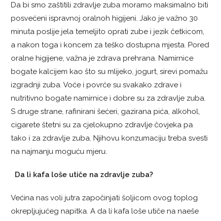
Da bi smo zaštitili zdravlje zuba moramo maksimalno biti
posvećeni ispravnoj oralnoh higijeni. Jako je važno 30
minuta poslije jela temeljito oprati zube i jezik četkicom,
a nakon toga i koncem za teško dostupna mjesta. Pored
oralne higijene, važna je zdrava prehrana. Namirnice
bogate kalcijem kao što su mlijeko, jogurt, sirevi pomažu
izgradnji zuba. Voće i povrće su svakako zdrave i
nutritivno bogate namirnice i dobre su za zdravlje zuba.
S druge strane, rafinirani šećeri, gazirana pića, alkohol,
cigarete štetni su za cjelokupno zdravlje čovjeka pa
tako i za zdravlje zuba. Njihovu konzumaciju treba svesti
na najmanju moguću mjeru.
Da li kafa loše utiče na zdravlje zuba?
Većina nas voli jutra započinjati šoljicom ovog toplog
okrepljujućeg napitka. A da li kafa loše utiče na naeše