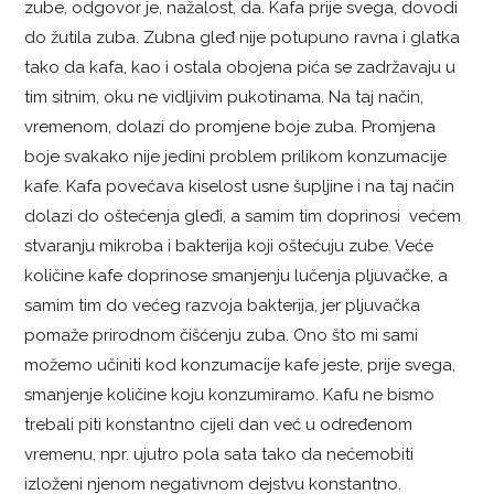
zube, odgovor je, nažalost, da. Kafa prije svega, dovodi
do žutila zuba. Zubna gleđ nije potupuno ravna i glatka
tako da kafa, kao i ostala obojena pića se zadržavaju u
tim sitnim, oku ne vidljivim pukotinama. Na taj način,
vremenom, dolazi do promjene boje zuba. Promjena
boje svakako nije jedini problem prilikom konzumacije
kafe. Kafa povećava kiselost usne šupljine i na taj način
dolazi do oštećenja gleđi, a samim tim doprinosi većem
stvaranju mikroba i bakterija koji oštećuju zube. Veće
količine kafe doprinose smanjenju lučenja pljuvačke, a
samim tim do većeg razvoja bakterija, jer pljuvačka
pomaže prirodnom čišćenju zuba.
Ono što mi sami
možemo učiniti kod konzumacije kafe jeste, prije svega,
smanjenje količine koju konzumiramo. Kafu ne bismo
trebali piti konstantno cijeli dan već u određenom
vremenu, npr. ujutro pola sata tako da nećemobiti
izloženi njenom negativnom dejstvu konstantno.