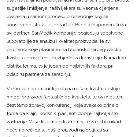
usavršavanjima i poboljšanju kvaliteta samog proizvoda,
sugestije i mišljenja naših ljekara su veoma cijenjena i
uvažena u samom procesu proizvodnje, koji se
konstantno istražuje i dorađuje. Bitno je napomenuti da
svi partneri SanMedik kompanije posjeduju sopstvene
laboratorije za analizu i kvalitet proizvoda, te svi
proizvodi koje plasiramo na bosanskohercegovačko
tržište su provjereni i bezbjedni za korištenje. Nama kao
distributerima, to je jedan od najbitnijih faktora pri
odabiru partnera za saradnju.
Važno za napomenuti je da na našem tržištu postoje
mnogi proizvodi fantastičnog kvaliteta, te ovim putem
čestitamo zdravoj konkurenciji koja svakako brine o
tome da krajnji korisnik, pacijent, dobije najbolje što
zaslužuje. Mi se trudimo biti skromni, te za sebe nikad
nećemo reći da su naši proizvodi najbolji, ali sa