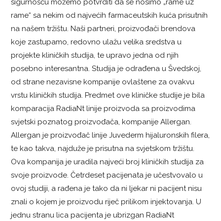
sigurnošću možemo potvrditi da se nosimo „rame uz
rame“ sa nekim od najvećih farmaceutskih kuća prisutnih
na našem tržištu. Naši partneri, proizvođači brendova
koje zastupamo, redovno ulažu velika sredstva u
projekte kliničkih studija, te upravo jedna od njih
posebno interesantna. Studija je odrađena u Švedskoj,
od strane nezavisne kompanije ovlaštene za ovakvu
vrstu kliničkih studija. Predmet ove kliničke studije je bila
komparacija RadiaNt linije proizvoda sa proizvodima
svjetski poznatog proizvođača, kompanije Allergan.
Allergan je proizvođač linije Juvederm hijaluronskih filera,
te kao takva, najduže je prisutna na svjetskom tržištu.
Ova kompanija je uradila najveći broj kliničkih studija za
svoje proizvode. Četrdeset pacijenata je učestvovalo u
ovoj studiji, a rađena je tako da ni ljekar ni pacijent nisu
znali o kojem je proizvodu riječ prilikom injektovanja. U
jednu stranu lica pacijenta je ubrizgan RadiaNt