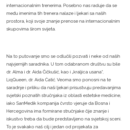
internacionalnim trenerima. Posebno nas raduje da se
među imenima tih trenera nalaze i ljekari sa naših
prostora, koji svoje znanje prenose na internacionalnim
skupovima širom svijeta.
Na to putovanje smo se odlučili pozvati i neke od naših
najvjernijih saradnika. U tom odabranom društvu su bile
dr. Alma i dr. Aida Čičkušić, kao i „kraljica usana“,
LiqQueen, dr. Aida Ćatić. Veoma smo ponosni na te
saradnje i priliku da naši ljekari prisustvuju predavanjima
svjetski poznatih stručnjaka iz oblasti estetske medicine,
iako SanMedik kompanija čvrsto vjeruje da Bosna i
Hercegovina ima formirane stručnjake čije znanje i
iskustvo treba da bude predstavljeno na svjetskoj sceni.
To je svakako naš cilj i jedan od projekata za