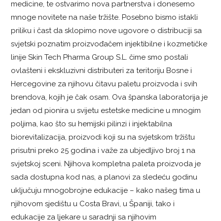
medicine, te ostvarimo nova partnerstva i donesemo
mnoge novitete na naše tržište. Posebno bismo istakli
priliku i čast da sklopimo nove ugovore o distribuciji sa
svjetski poznatim proizvođačem injektibilne i kozmetičke
linije Skin Tech Pharma Group S.L. čime smo postali
ovlašteni i ekskluzivni distributeri za teritoriju Bosne i
Hercegovine za njihovu čitavu paletu proizvoda i svih
brendova, kojih je čak osam. Ova španska laboratorija je
jedan od pionira u svijetu estetske medicine u mnogim
poljima, kao što su hemijski pilinzi i injektabilna
biorevitalizacija, proizvodi koji su na svjetskom tržištu
prisutni preko 25 godina i važe za ubjedljivo broj 1 na
svjetskoj sceni. Njihova kompletna paleta proizvoda je
sada dostupna kod nas, a planovi za sledeću godinu
uključuju mnogobrojne edukacije – kako našeg tima u
njihovom sjedištu u Costa Bravi, u Španiji, tako i
edukacije za ljekare u saradnji sa njihovim