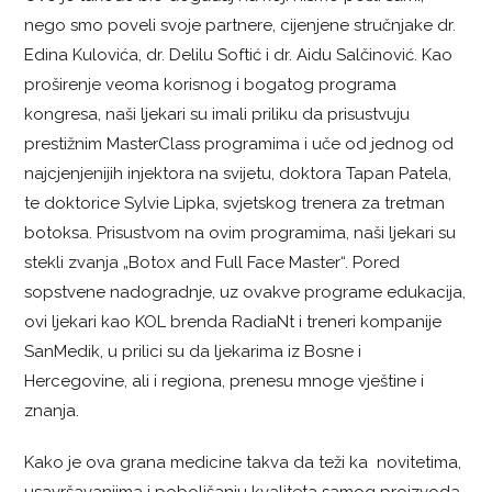
nego smo poveli svoje partnere, cijenjene stručnjake dr.
Edina Kulovića, dr. Delilu Softić i dr. Aidu Salčinović. Kao
proširenje veoma korisnog i bogatog programa
kongresa, naši ljekari su imali priliku da prisustvuju
prestižnim MasterClass programima i uče od jednog od
najcjenjenijih injektora na svijetu, doktora Tapan Patela,
te doktorice Sylvie Lipka, svjetskog trenera za tretman
botoksa. Prisustvom na ovim programima, naši ljekari su
stekli zvanja „Botox and Full Face Master“. Pored
sopstvene nadogradnje, uz ovakve programe edukacija,
ovi ljekari kao KOL brenda RadiaNt i treneri kompanije
SanMedik, u prilici su da ljekarima iz Bosne i
Hercegovine, ali i regiona, prenesu mnoge vještine i
znanja.
Kako je ova grana medicine takva da teži ka novitetima,