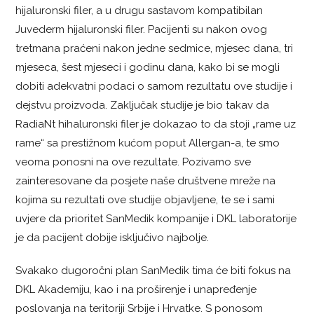
hijaluronski filer, a u drugu sastavom kompatibilan
Juvederm hijaluronski filer. Pacijenti su nakon ovog
tretmana praćeni nakon jedne sedmice, mjesec dana, tri
mjeseca, šest mjeseci i godinu dana, kako bi se mogli
dobiti adekvatni podaci o samom rezultatu ove studije i
dejstvu proizvoda. Zaključak studije je bio takav da
RadiaNt hihaluronski filer je dokazao to da stoji „rame uz
rame“ sa prestižnom kućom poput Allergan-a, te smo
veoma ponosni na ove rezultate. Pozivamo sve
zainteresovane da posjete naše društvene mreže na
kojima su rezultati ove studije objavljene, te se i sami
uvjere da prioritet SanMedik kompanije i DKL laboratorije
je da pacijent dobije isključivo najbolje.
Svakako dugoročni plan SanMedik tima će biti fokus na
DKL Akademiju, kao i na proširenje i unapređenje
poslovanja na teritoriji Srbije i Hrvatke. S ponosom