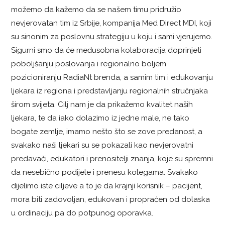
možemo da kažemo da se našem timu pridružio
nevjerovatan tim iz Srbije, kompanija Med Direct MDI, koji
su sinonim za poslovnu strategiju u koju i sami vjerujemo.
Sigurni smo da će međusobna kolaboracija doprinjeti
poboljšanju poslovanja i regionalno boljem
pozicioniranju RadiaNt brenda, a samim tim i edukovanju
ljekara iz regiona i predstavljanju regionalnih stručnjaka
širom svijeta. Cilj nam je da prikažemo kvalitet naših
ljekara, te da iako dolazimo iz jedne male, ne tako
bogate zemlje, imamo nešto što se zove predanost, a
svakako naši ljekari su se pokazali kao nevjerovatni
predavači, edukatori i prenositelji znanja, koje su spremni
da nesebično podijele i prenesu kolegama. Svakako
dijelimo iste ciljeve a to je da krajnji korisnik – pacijent,
mora biti zadovoljan, edukovan i propraćen od dolaska
u ordinaciju pa do potpunog oporavka.