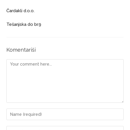
Čardakli d.o.o.
Tešanjska do br.9
Komentariši